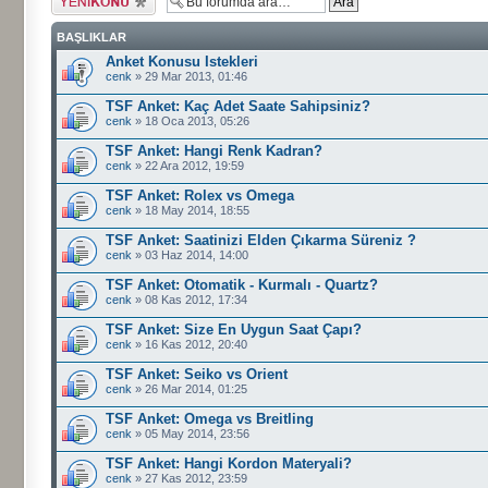
gönder
BAŞLIKLAR
Anket Konusu Istekleri
cenk
» 29 Mar 2013, 01:46
TSF Anket: Kaç Adet Saate Sahipsiniz?
cenk
» 18 Oca 2013, 05:26
TSF Anket: Hangi Renk Kadran?
cenk
» 22 Ara 2012, 19:59
TSF Anket: Rolex vs Omega
cenk
» 18 May 2014, 18:55
TSF Anket: Saatinizi Elden Çıkarma Süreniz ?
cenk
» 03 Haz 2014, 14:00
TSF Anket: Otomatik - Kurmalı - Quartz?
cenk
» 08 Kas 2012, 17:34
TSF Anket: Size En Uygun Saat Çapı?
cenk
» 16 Kas 2012, 20:40
TSF Anket: Seiko vs Orient
cenk
» 26 Mar 2014, 01:25
TSF Anket: Omega vs Breitling
cenk
» 05 May 2014, 23:56
TSF Anket: Hangi Kordon Materyali?
cenk
» 27 Kas 2012, 23:59