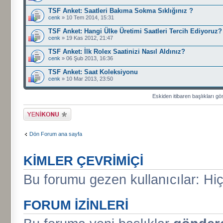
TSF Anket: Saatleri Bakıma Sokma Sıklığınız ?
cenk
» 10 Tem 2014, 15:31
TSF Anket: Hangi Ülke Üretimi Saatleri Tercih Ediyoruz?
cenk
» 19 Kas 2012, 21:47
TSF Anket: İlk Rolex Saatinizi Nasıl Aldınız?
cenk
» 06 Şub 2013, 16:36
TSF Anket: Saat Koleksiyonu
cenk
» 10 Mar 2013, 23:50
Eskiden itibaren başlıkları gö
Yeni bir başlık
gönder
Dön Forum ana sayfa
KIMLER ÇEVRIMIÇI
Bu forumu gezen kullanıcılar: Hiç 
FORUM IZINLERI