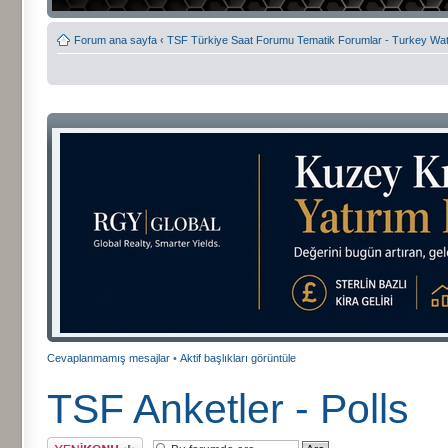
Forum ana sayfa
‹
TSF Türkiye Saat Forumu Tematik Forumlar - Turkey W
Cevaplanmamış mesajlar
•
Aktif başlıkları görüntüle
TSF Anketler - Polls
Yeni bir başlık