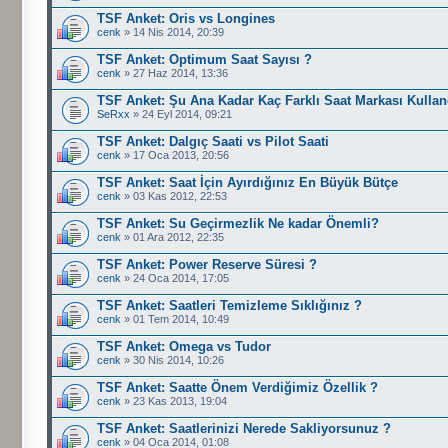
TSF Anket: Oris vs Longines
cenk
» 14 Nis 2014, 20:39
TSF Anket: Optimum Saat Sayısı ?
cenk
» 27 Haz 2014, 13:36
TSF Anket: Şu Ana Kadar Kaç Farklı Saat Markası Kullan
SeRxx
» 24 Eyl 2014, 09:21
TSF Anket: Dalgıç Saati vs Pilot Saati
cenk
» 17 Oca 2013, 20:56
TSF Anket: Saat İçin Ayırdığınız En Büyük Bütçe
cenk
» 03 Kas 2012, 22:53
TSF Anket: Su Geçirmezlik Ne kadar Önemli?
cenk
» 01 Ara 2012, 22:35
TSF Anket: Power Reserve Süresi ?
cenk
» 24 Oca 2014, 17:05
TSF Anket: Saatleri Temizleme Sıklığınız ?
cenk
» 01 Tem 2014, 10:49
TSF Anket: Omega vs Tudor
cenk
» 30 Nis 2014, 10:26
TSF Anket: Saatte Önem Verdiğimiz Özellik ?
cenk
» 23 Kas 2013, 19:04
TSF Anket: Saatlerinizi Nerede Sakliyorsunuz ?
cenk
» 04 Oca 2014, 01:08