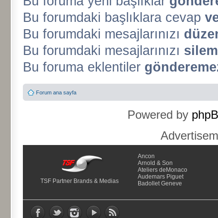
Bu foruma yeni başlıklar
gönder
Bu forumdaki başlıklara cevap
v
Bu forumdaki mesajlarınızı
düze
Bu forumdaki mesajlarınızı
silem
Bu foruma eklentiler
gönderemez
Forum ana sayfa
Powered by
php
Advertise
Ancon
Arnold & Son
Ateliers deMonaco
Audemars Piguet
TSF Partner Brands & Medias
Badollet Geneve