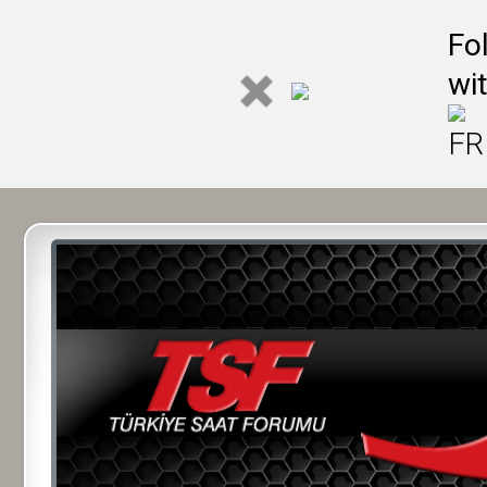
Fo
wi
FR