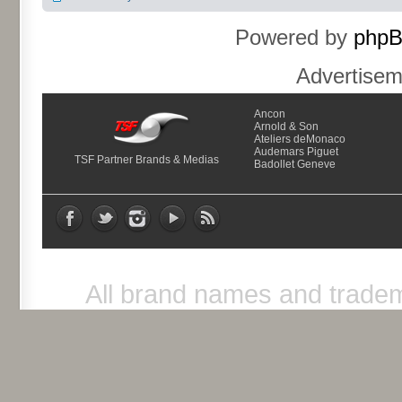
Powered by
php
Advertise
Ancon
Arnold & Son
Ateliers deMonaco
Audemars Piguet
TSF Partner Brands & Medias
Badollet Geneve
All brand names and tradem