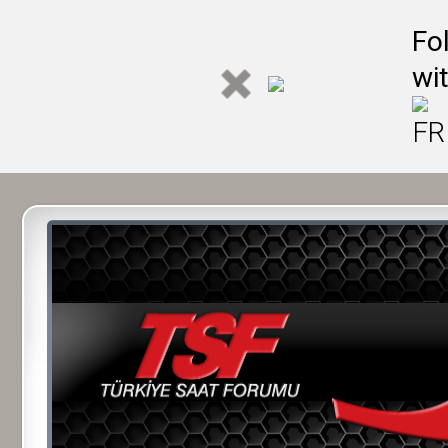
Fo
wi
FR