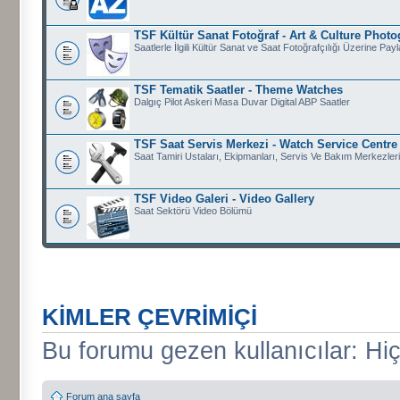
TSF Kültür Sanat Fotoğraf - Art & Culture Phot
Saatlerle İlgili Kültür Sanat ve Saat Fotoğrafçılığı Üzerine Pay
TSF Tematik Saatler - Theme Watches
Dalgıç Pilot Askeri Masa Duvar Digital ABP Saatler
TSF Saat Servis Merkezi - Watch Service Centre
Saat Tamiri Ustaları, Ekipmanları, Servis Ve Bakım Merkezleri
TSF Video Galeri - Video Gallery
Saat Sektörü Video Bölümü
KIMLER ÇEVRIMIÇI
Bu forumu gezen kullanıcılar: Hiç 
Forum ana sayfa