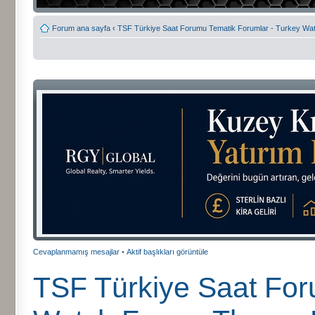
Forum ana sayfa
‹
TSF Türkiye Saat Forumu Tematik Forumlar - Turkey W
Cevaplanmamış mesajlar
•
Aktif başlıkları görüntüle
TSF Türkiye Saat For