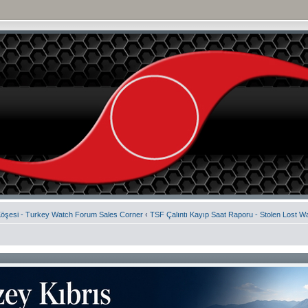
Köşesi - Turkey Watch Forum Sales Corner
‹
TSF Çalıntı Kayıp Saat Raporu - Stolen Lost W