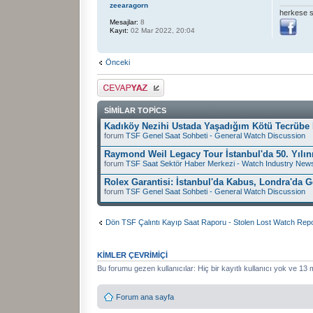
zeearagorn
herkese s
Mesajlar:
8
Kayıt:
02 Mar 2022, 20:04
Önceki
Cevap gönder
SIMILAR TOPICS
Kadıköy Nezihi Ustada Yaşadığım Kötü Tecrübe
forum
TSF Genel Saat Sohbeti - General Watch Discussion
Raymond Weil Legacy Tour İstanbul'da 50. Yılını
forum
TSF Saat Sektör Haber Merkezi - Watch Industry New
Rolex Garantisi: İstanbul'da Kabus, Londra'da 
forum
TSF Genel Saat Sohbeti - General Watch Discussion
Dön TSF Çalıntı Kayıp Saat Raporu - Stolen Lost Watch Repo
KIMLER ÇEVRIMIÇI
Bu forumu gezen kullanıcılar: Hiç bir kayıtlı kullanıcı yok ve 13 m
Forum ana sayfa