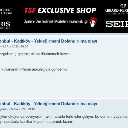
tanbul - Kadıköy - Yeldeğirmeni Dolandırılma olayı
» 12 Ara 2022, 20:09
ezgah mış geçmiş olsun düşmemek lazım
 kullanarak iPhone aracılığıyla gönderildi
tanbul - Kadıköy - Yeldeğirmeni Dolandırılma olayı
gorn
» 25 Ara 2025, 19:48
yleri okuyunca deliriyorum. aklima turlu turlu isler geliyor. bu dumeni yapanla
ip videolarla kanitlar koyup ifsa etmek lazim.