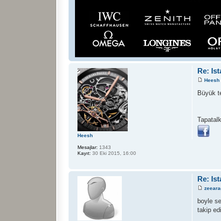
Re: Is
Heesh
Büyük t
Tapatalk
Heesh
Mesajlar:
1343
Kayıt:
30 Eki 2015, 16:00
Re: Is
zeeara
boyle se
takip ed