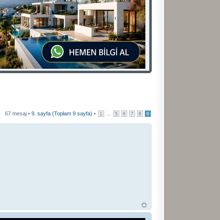
67 mesaj •
9
. sayfa (Toplam
9
sayfa)
•
...
1
5
6
7
8
9