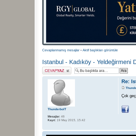
Cevaplanmamış mesajlar
•
Aktif başlıkları görüntüle
Istanbul - Kadıköy - Yeldeğirmeni 
Cevap gönder
Re: Is
Thunde
Çok geç
ThunderbolT
Mesajlar:
46
Kayıt:
19 May 2015, 15:42