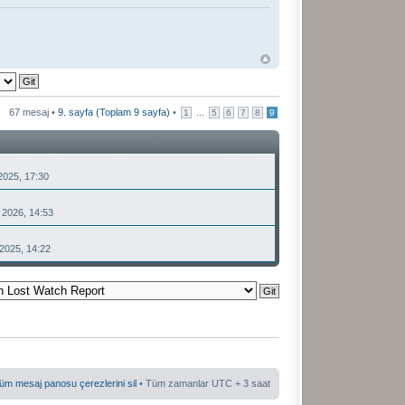
67 mesaj •
9
. sayfa (Toplam
9
sayfa)
•
...
1
5
6
7
8
9
2025, 17:30
 2026, 14:53
2025, 14:22
üm mesaj panosu çerezlerini sil
• Tüm zamanlar UTC + 3 saat