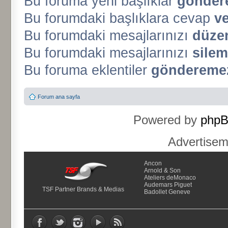
Bu foruma yeni başlıklar
gönder
Bu forumdaki başlıklara cevap
v
Bu forumdaki mesajlarınızı
düze
Bu forumdaki mesajlarınızı
silem
Bu foruma eklentiler
gönderemez
Forum ana sayfa
Powered by
php
Advertise
Ancon
Arnold & Son
Ateliers deMonaco
Audemars Piguet
TSF Partner Brands & Medias
Badollet Geneve