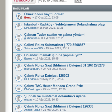
gönder
BAŞLIKLAR
Örnek Konu Kayıt Formatı
Bond
» 17 Oca 2010, 23:05
Istanbul - Kadıköy - Yeldeğirmeni Dolandırılma olayı
DHLadam
» 15 Haz 2021, 13:31
Çalınan Tudor saatim ve çalma yöntemi
gurhantura
» 11 Eyl 2018, 12:52
Calinti Rolex Submariner | 770 Z608857
Submariner345
» 19 Kas 2021, 23:12
Dolandırılmamak için ne yapmalıyız?
Eterna
» 12 Ağu 2021, 15:45
Çalıntı Rolex Saat Bildirimi / Datejust 31 18K 278278
mustafatugru
» 24 Ara 2023, 09:39
Çalıntı Rolex Datejust 126303
DHLadam
» 23 May 2025, 22:54
Çalıntı TAG Heuer Monaco Grand Prix
EfeCakiroglu
» 29 Nis 2025, 12:30
Şüpheli ve muhtemel dolandırıcı uyarısı
mitvaa
» 10 Ağu 2023, 16:33
Çalıntı Rolex Saat Bildirimi / Datejust 126333
AhmetTurgut
» 21 Mar 2024, 17:57