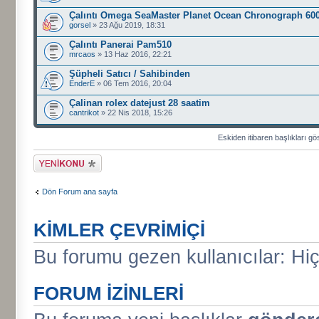
Çalıntı Omega SeaMaster Planet Ocean Chronograph 60
gorsel
» 23 Ağu 2019, 18:31
Çalıntı Panerai Pam510
mrcaos
» 13 Haz 2016, 22:21
Şüpheli Satıcı / Sahibinden
EnderE
» 06 Tem 2016, 20:04
Çalinan rolex datejust 28 saatim
cantrikot
» 22 Nis 2018, 15:26
Eskiden itibaren başlıkları gö
Yeni bir başlık
gönder
Dön Forum ana sayfa
KIMLER ÇEVRIMIÇI
Bu forumu gezen kullanıcılar: Hiç 
FORUM IZINLERI