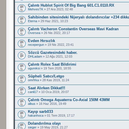
Çalıntı Hublot Spirit Of Big Bang 601.C1.0110.RX
MehvesTK
» 27 Ara 2023, 02:48
Sahibinden sitesindeki Nijeryalı dolandırıcılar +234 dikk
Eterna
» 29 Haz 2021, 10:23
Çalıntı Vacheron Constantin Overseas Mavi Kadran
Oversea
» 26 Nis 2022, 20:17
Evden Hırsızlık
recepergun
» 19 Nis 2022, 23:41
Sözcü Gazetesindeki haber.
DHLadam
» 12 Ağu 2021, 12:03
Çalıntı Rolex Saat Bildirimi
ugureksi
» 19 Tem 2020, 18:55
Süpheli Satıcı/Letgo
omrfrka
» 28 Kas 2019, 11:24
Saat Alırken Dikkat!!!
canli17
» 10 Oca 2019, 20:07
Çalıntı Omega Aquaterra Co-Axial 150M 43MM
albus
» 16 Haz 2016, 19:49
Kayıp sarb033
hakanhoca
» 01 Tem 2019, 17:17
Dolandırılma olayı
sieger
» 19 May 2019, 21:27