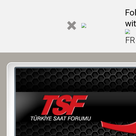
Fo
wi
FR