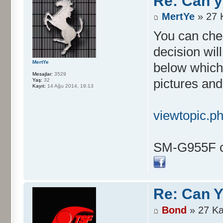
Re: Can yo
MertYe
» 27 
You can chec
decision will
MertYe
below which 
Mesajlar:
3529
pictures and
Yaş:
32
Kayıt:
14 Ağu 2014, 19:13
viewtopic.
SM-G955F ci
Re: Can Y
Bond
» 27 Ka