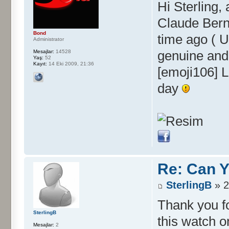
Hi Sterling,
Claude Bern
Bond
time ago ( U
Administrator
genuine and 
Mesajlar:
14528
Yaş:
52
Kayıt:
14 Eki 2009, 21:36
[emoji106] L
day
Re: Can Y
SterlingB
» 2
Thank you fo
SterlingB
this watch 
Mesajlar:
2