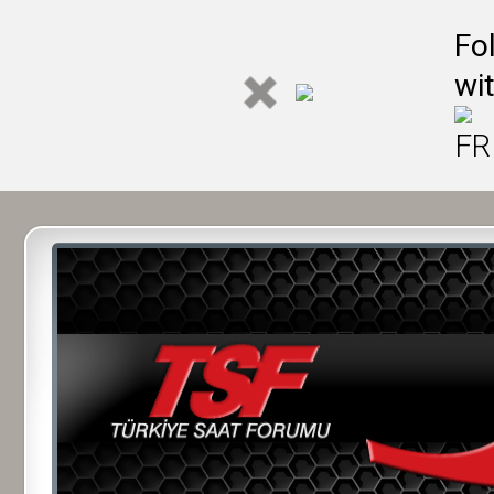
Fo
wi
FR