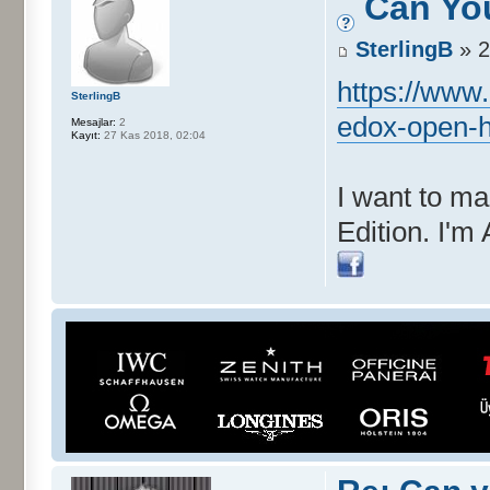
Can You
SterlingB
» 2
https://ww
SterlingB
edox-open-h
Mesajlar:
2
Kayıt:
27 Kas 2018, 02:04
I want to ma
Edition. I'