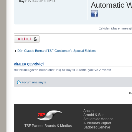
Kayıt:
27 Kas 2018, 02:04
Automatic 
Eskiden itibaren mesajl
Başlık kilitlendi
Dön Claude Bernard TSF Gentlemen's Special Editions
KIMLER ÇEVRIMIÇI
Bu forumu gezen kullanıcılar: Hiç bir kayıtlı kullanıcı yok ve 2 misafir
Forum ana sayfa
P
Ancon
Arnold & Son
Ateliers deMonaco
Audemars Piguet
TSF Partner Brands & Medias
Badollet Geneve