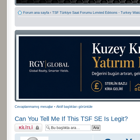
Forum ana sayfa
‹
TSF Türkiye Saat Forumu Lımıted Edıtıons - Turkey Watc
Cevaplanmamış mesajlar
•
Aktif başlıkları görüntüle
Can You Tell Me If This TSF SE Is Legit?
Başlık kilitlendi