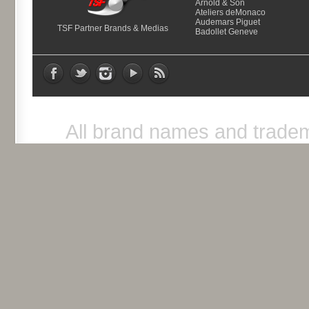
Arnold & Son
Ateliers deMonaco
Audemars Piguet
TSF Partner Brands & Medias
Badollet Geneve
All brand names and tradem