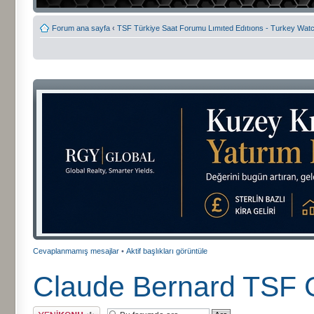
Forum ana sayfa
‹
TSF Türkiye Saat Forumu Lımıted Edıtıons - Turkey Watc
Cevaplanmamış mesajlar
•
Aktif başlıkları görüntüle
Claude Bernard TSF G
Yeni bir başlık