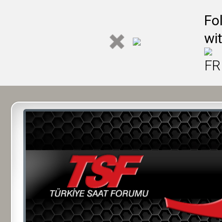
Fo
wi
FR