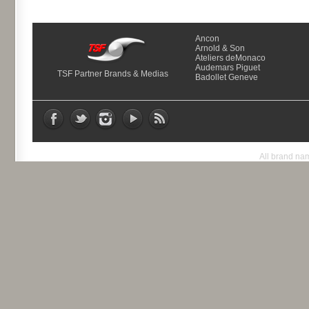
Ancon
Arnold & Son
Ateliers deMonaco
Audemars Piguet
TSF Partner Brands & Medias
Badollet Geneve
All brand nam