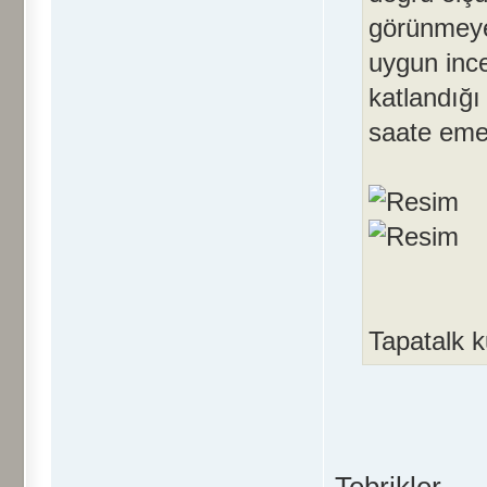
görünmeyen
uygun ince
katlandığ
saate eme
Tapatalk k
Tebrikler