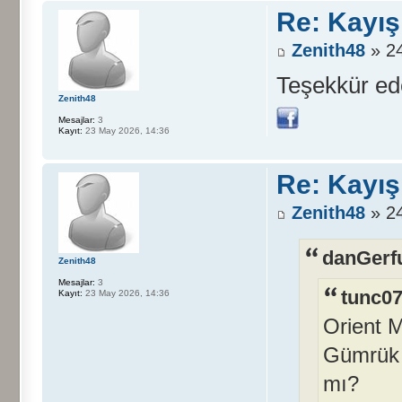
Re: Kayış
Zenith48
» 24
Teşekkür ed
Zenith48
Mesajlar:
3
Kayıt:
23 May 2026, 14:36
Re: Kayış
Zenith48
» 24
danGerfu
Zenith48
Mesajlar:
3
tunc07
Kayıt:
23 May 2026, 14:36
Orient M
Gümrük n
mı?