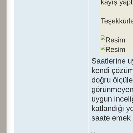
kayış yapt
Teşekkürl
Saatlerine u
kendi çözüm
doğru ölçüle
görünmeyen k
uygun inceli
katlandığı 
saate emek 