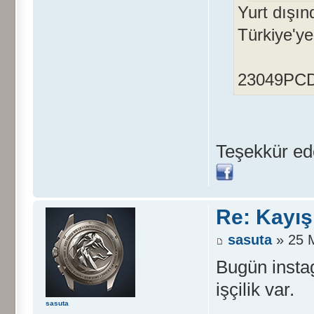
Yurt dışın
Türkiye'ye
23049PCD8
Teşekkür ed
Re: Kayış
sasuta
» 25 
Bugün insta
işçilik var.
sasuta