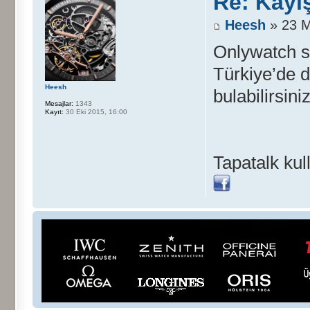
Re: Kayı
Heesh
» 23 M
Onlywatch si
Türkiye’de d
Heesh
bulabilirsini
Mesajlar:
1343
Kayıt:
30 Eki 2015, 16:00
Tapatalk kul