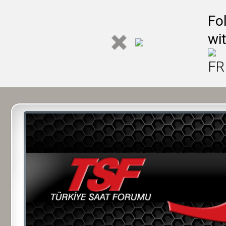
Fo
wi
FR