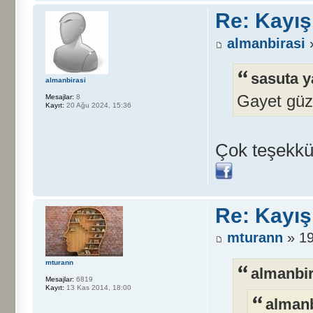
Re: Kayış
almanbirasi
»
sasuta y
almanbirasi
Gayet güze
Mesajlar:
8
Kayıt:
20 Ağu 2024, 15:36
Çok teşekkü
Re: Kayış
mturann
» 19
mturann
almanbir
Mesajlar:
6819
Kayıt:
13 Kas 2014, 18:00
almanb