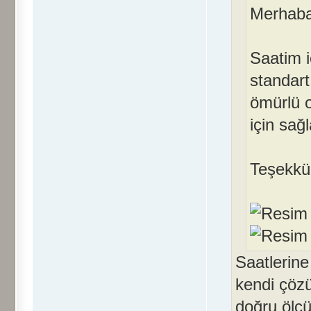
Merhaba
Saatim i
standart
ömürlü 
için sağ
Teşekkü
Saatlerine
kendi çöz
doğru ölçü