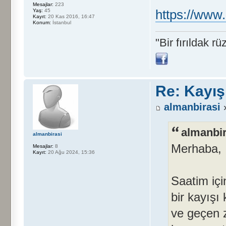
Mesajlar:
223
https://www
Yaş:
45
Kayıt:
20 Kas 2016, 16:47
Konum:
İstanbul
"Bir fırıldak 
Re: Kayış
almanbirasi
»
almanbir
almanbirasi
Merhaba,
Mesajlar:
8
Kayıt:
20 Ağu 2024, 15:36
Saatim içi
bir kayışı
ve geçen z