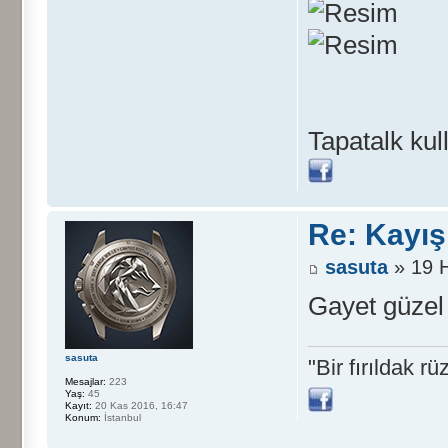
Tapatalk kul
Re: Kayış
sasuta
» 19 H
Gayet güzel 
sasuta
"Bir fırıldak 
Mesajlar:
223
Yaş:
45
Kayıt:
20 Kas 2016, 16:47
Konum:
İstanbul