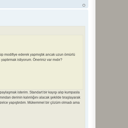
kesip modifiye ederek yapmıştık ancak uzun ömürlü
 yaptırmak istiyorum. Öneriniz var mıdır?
aylaşmak isterim. Standart bir kayışı alıp kumpasla
ından derinin kalınlığını alacak şekilde tıraşlayarak
i güzelce yapıştırdım. Mükemmel bir çözüm olmadı ama