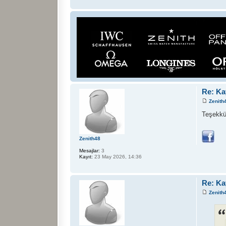
Re: Ka
Zenith
Teşekkü
Zenith48
Mesajlar:
3
Kayıt:
23 May 2026, 14:36
Re: Ka
Zenith