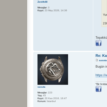
Zenith48
Mesajlar:
3
Kayıt:
23 May 2026, 14:36
Yur
23
Teşekkü
Re: Ka
sasuta
Bugün i
https:/
"Bir fırıl
sasuta
Mesajlar:
223
Yaş:
45
Kayıt:
20 Kas 2016, 16:47
Konum:
İstanbul