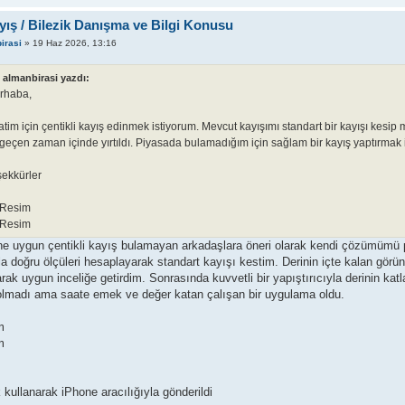
yış / Bilezik Danışma ve Bilgi Konusu
irasi
» 19 Haz 2026, 13:16
almanbirasi yazdı:
rhaba,
tim için çentikli kayış edinmek istiyorum. Mevcut kayışımı standart bir kayışı kes
geçen zaman içinde yırtıldı. Piyasada bulamadığım için sağlam bir kayış yaptırmak 
şekkürler
ne uygun çentikli kayış bulamayan arkadaşlara öneri olarak kendi çözümümü p
 doğru ölçüleri hesaplayarak standart kayışı kestim. Derinin içte kalan görü
arak uygun inceliğe getirdim. Sonrasında kuvvetli bir yapıştırıcıyla derinin ka
lmadı ama saate emek ve değer katan çalışan bir uygulama oldu.
 kullanarak iPhone aracılığıyla gönderildi