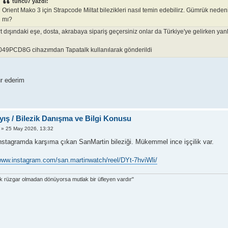
tunc07 yazdı:
Orient Mako 3 için Strapcode Miltat bilezikleri nasıl temin edebilirz. Gümrük nedeni
mı?
t dışındaki eşe, dosta, akrabaya sipariş geçersiniz onlar da Türkiye'ye gelirken yanl
049PCD8G cihazımdan Tapatalk kullanılarak gönderildi
r ederim
yış / Bilezik Danışma ve Bilgi Konusu
» 25 May 2026, 13:32
nstagramda karşıma çıkan SanMartin bileziği. Mükemmel ince işçilik var.
/www.instagram.com/san.martinwatch/reel/DYt-7hviWli/
dak rüzgar olmadan dönüyorsa mutlak bir üfleyen vardır"