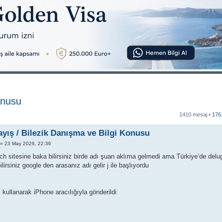
onusu
1410 mesaj •
176
ayış / Bilezik Danışma ve Bilgi Konusu
» 23 May 2026, 22:36
h sitesine baka bilirsiniz birde adı şuan aklıma gelmedi ama Türkiye’de delug
ilirsiniz google den arasanız adı gelir j ile başlıyordu
 kullanarak iPhone aracılığıyla gönderildi