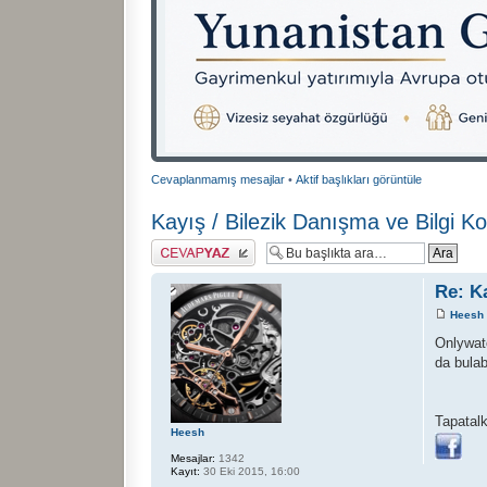
Cevaplanmamış mesajlar
•
Aktif başlıkları görüntüle
Kayış / Bilezik Danışma ve Bilgi K
Cevap gönder
Re: K
Heesh
Onlywatc
da bulab
Tapatalk
Heesh
Mesajlar:
1342
Kayıt:
30 Eki 2015, 16:00