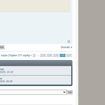
Sonraki
. sayfa (Toplam
177
sayfa)
•
...
1
173
174
175
176
177
rian
2025, 16:19
me
2025, 00:09