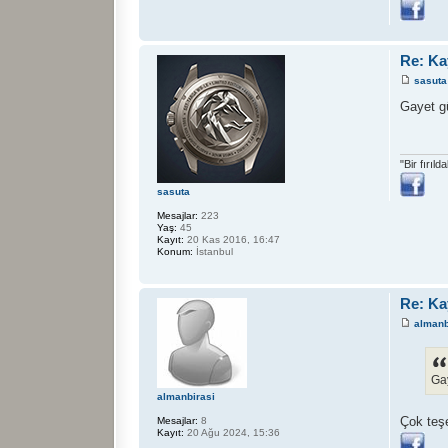
Re: Ka
sasuta
Gayet gü
"Bir fırıl
sasuta
Mesajlar:
223
Yaş:
45
Kayıt:
20 Kas 2016, 16:47
Konum:
İstanbul
Re: Ka
almanb
Gay
almanbirasi
Çok teş
Mesajlar:
8
Kayıt:
20 Ağu 2024, 15:36