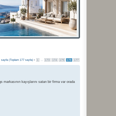
. sayfa (Toplam
177
sayfa)
•
...
1
173
174
175
176
177
s markasının kayışlarını satan bir firma var orada