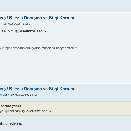
yış / Bilezik Danışma ve Bilgi Konusu
» 19 Haz 2026, 13:35
zel olmuş, ellerinize sağlık.
dak rüzgar olmadan dönüyorsa mutlak bir üfleyen vardır"
yış / Bilezik Danışma ve Bilgi Konusu
irasi
» 19 Haz 2026, 14:10
sasuta yazdı:
et güzel olmuş, ellerinize sağlık.
ekkür ederim.