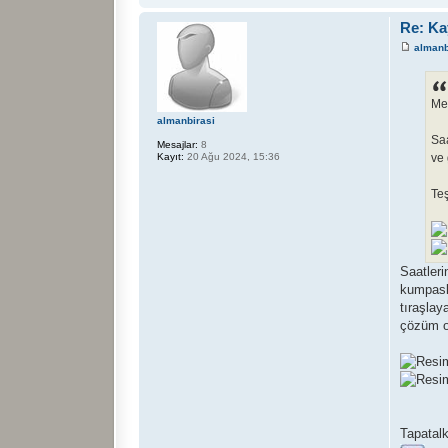
Re: Ka
almanb
Me
almanbirasi
Saa
Mesajlar:
8
ve 
Kayıt:
20 Ağu 2024, 15:36
Te
Saatleri
kumpasla
tıraşlay
çözüm o
Tapatalk