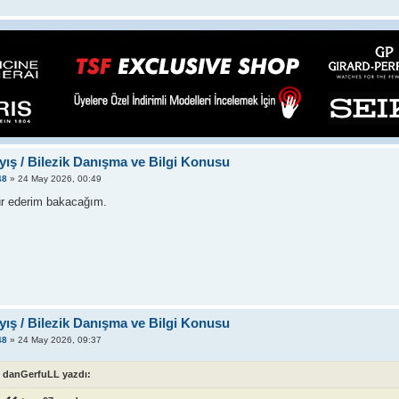
yış / Bilezik Danışma ve Bilgi Konusu
48
» 24 May 2026, 00:49
r ederim bakacağım.
yış / Bilezik Danışma ve Bilgi Konusu
48
» 24 May 2026, 09:37
danGerfuLL yazdı: