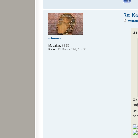
Re: Ka
mtura
mturann
Mesajlar:
6815
Kayıt:
13 Kas 2014, 18:00
Saa
doğ
uyg
saa