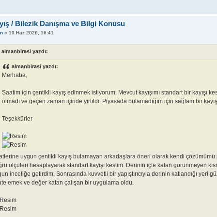
yış / Bilezik Danışma ve Bilgi Konusu
nn
» 19 Haz 2026, 16:41
almanbirasi yazdı:
almanbirasi yazdı:
Merhaba,
Saatim için çentikli kayış edinmek istiyorum. Mevcut kayışımı standart bir kayışı 
olmadı ve geçen zaman içinde yırtıldı. Piyasada bulamadığım için sağlam bir kayış
Teşekkürler
tlerine uygun çentikli kayış bulamayan arkadaşlara öneri olarak kendi çözümümü p
ru ölçüleri hesaplayarak standart kayışı kestim. Derinin içte kalan görünmeyen kısm
un inceliğe getirdim. Sonrasında kuvvetli bir yapıştırıcıyla derinin katlandığı yer
te emek ve değer katan çalışan bir uygulama oldu.