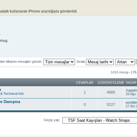
atalk kullanarak iPhone aracılığıyla gönderildi
r
lmuş
den itibaren mesajları göster:
Sırala
1410 mesaj •
176
CEVAPLAR
GÖRÜNTÜLEME
YAZAR
a
Jugado
1
4885
& Technical Info
26 Ağu 
 ve Danışma
worldti
0
5227
27 Eki 
Geçiş yap: