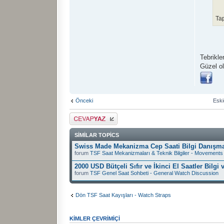
Tap
Tebrikle
Güzel o
Önceki
Eski
Cevap gönder
SIMILAR TOPICS
Swiss Made Mekanizma Cep Saati Bilgi Danışm
forum
TSF Saat Mekanizmaları & Teknik Bilgiler - Movements 
2000 USD Bütçeli Sıfır ve İkinci El Saatler Bilgi
forum
TSF Genel Saat Sohbeti - General Watch Discussion
Dön TSF Saat Kayışları - Watch Straps
KIMLER ÇEVRIMIÇI