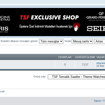
Eskiden itibaren mesajları göster:
Sırala
CEVAPLAR
GÖRÜNTÜLEME
YAZAR
mturan
0
7137
18 Mar 
Geçiş yap:
safir
Takım
•
T