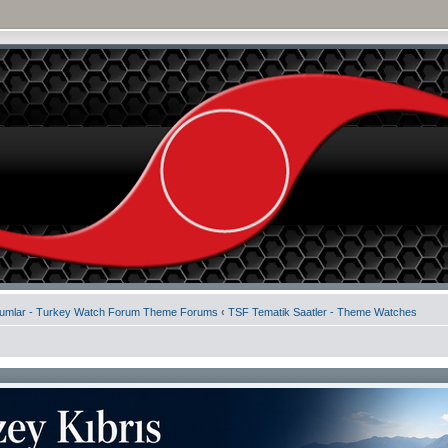
rumlar - Turkey Watch Forum Theme Forums
‹
TSF Tematik Saatler - Theme Watches