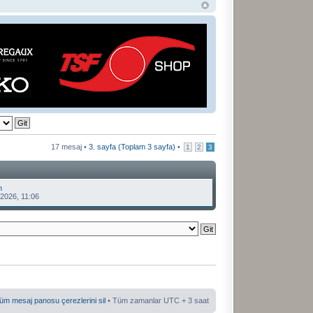
17 mesaj •
3
. sayfa (Toplam
3
sayfa)
•
1
2
3
n
2026, 11:06
üm mesaj panosu çerezlerini sil
• Tüm zamanlar UTC + 3 saat