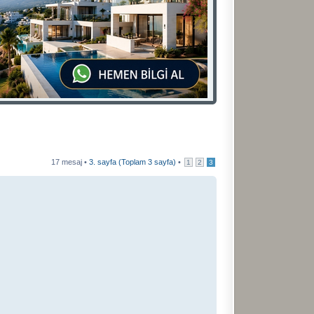
17 mesaj •
3
. sayfa (Toplam
3
sayfa)
•
1
2
3