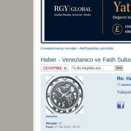
Cevaplanmamış mesajlar
•
Aktif başlıkları görüntüle
Haber - Venezianico ve Fatih Sult
Cevap gönder
Re: H
manch
Türkiye
mancho
Mesajlar:
82
Kayıt:
27 Nis 2011, 20:47