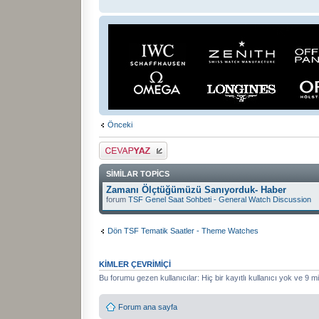
Önceki
Cevap gönder
SIMILAR TOPICS
Zamanı Ölçtüğümüzü Sanıyorduk- Haber
forum
TSF Genel Saat Sohbeti - General Watch Discussion
Dön TSF Tematik Saatler - Theme Watches
KIMLER ÇEVRIMIÇI
Bu forumu gezen kullanıcılar: Hiç bir kayıtlı kullanıcı yok ve 9 mi
Forum ana sayfa