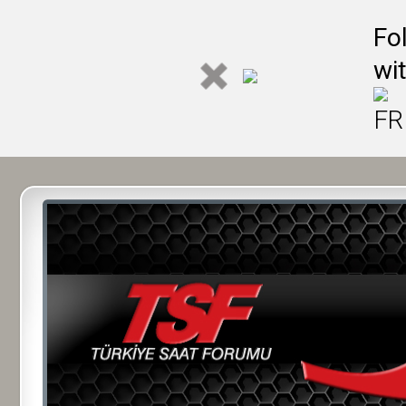
Fo
wi
FR