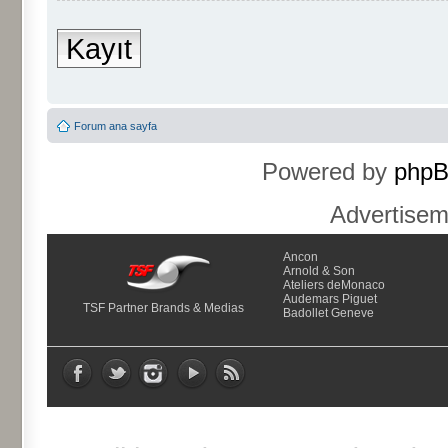
Kayıt
Forum ana sayfa
Powered by
php
Advertise
Ancon
Arnold & Son
Ateliers deMonaco
Audemars Piguet
TSF Partner Brands & Medias
Badollet Geneve