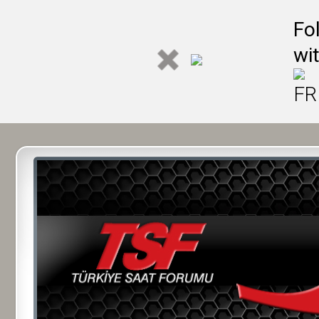
Fo
wi
FR