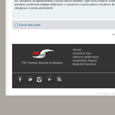
Bu, hesabınız ile ilişkilendirilmiş e-posta adresi olmalıdır. Eğer bunu kullanıcı kont
paneliniz yardımıyla değiştirmediyseniz o zaman bu e-posta adresi, hesabınız ile
olduğunuz e-posta adresinizdir.
Forum ana sayfa
P
Ancon
Arnold & Son
Ateliers deMonaco
Audemars Piguet
TSF Partner Brands & Medias
Badollet Geneve
All brand nam