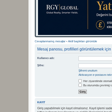
Cevaplanmamış mesajlar
•
Aktif başlıkları görüntüle
Mesaj panosu, profilleri görüntülemek için 
Kullanıcı adı:
Şifre:
Şifremi unuttum
Aktivasyon e-postasını tek
Her ziyaretimde otomati
Bu oturumda çevrimiçi 
KAYIT
Giriş yapabilmek için kayıt olmalısınız. Kayıt işlemi sadec