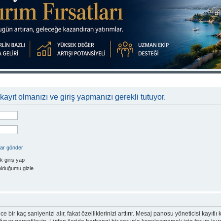
kayıt olmanızı ve giriş yapmanızı gerekli tutuyor.
rar gönder
k giriş yap
olduğumu gizle
e bir kaç saniyenizi alır, fakat özelliklerinizi arttırır. Mesaj panosu yöneticisi kayıtlı