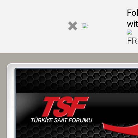
Fo
wi
FR