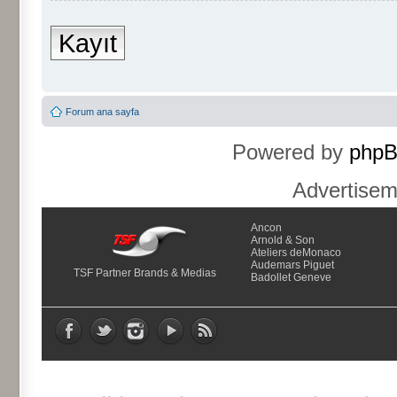
Kayıt
Forum ana sayfa
Powered by
php
Advertise
Ancon
Arnold & Son
Ateliers deMonaco
Audemars Piguet
TSF Partner Brands & Medias
Badollet Geneve