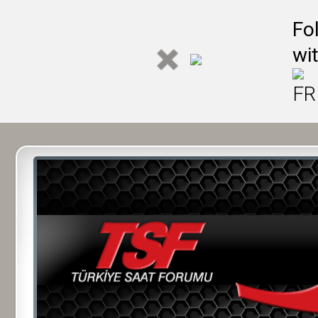
Fo
wi
FR