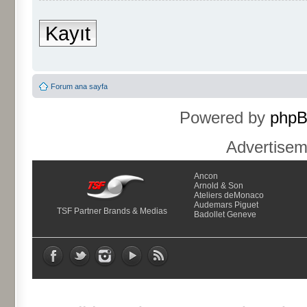
Kayıt
Forum ana sayfa
Powered by
php
Advertise
Ancon
Arnold & Son
Ateliers deMonaco
Audemars Piguet
TSF Partner Brands & Medias
Badollet Geneve