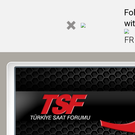
Fo
wi
FR