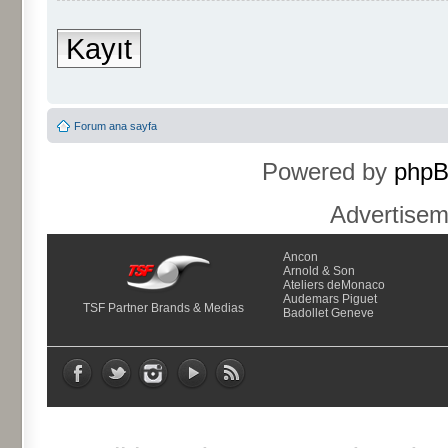
Kayıt
Forum ana sayfa
Powered by
php
Advertise
Ancon
Arnold & Son
Ateliers deMonaco
Audemars Piguet
TSF Partner Brands & Medias
Badollet Geneve