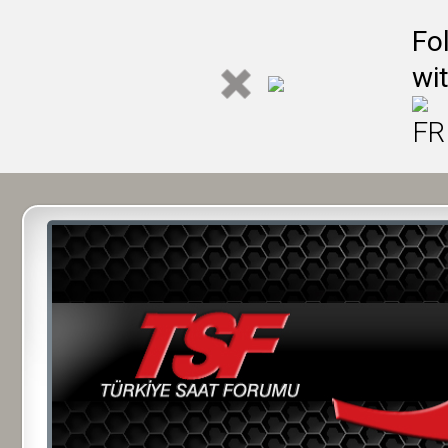
Fo
wi
FR