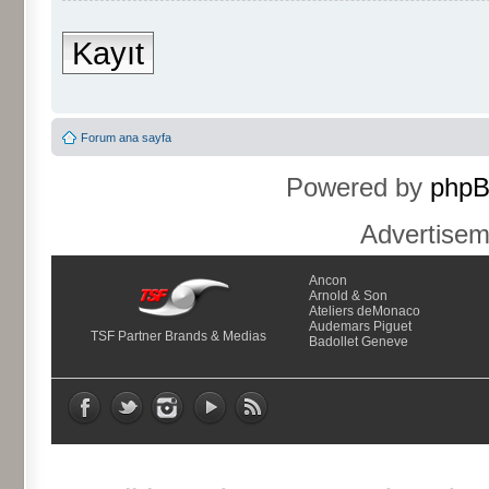
Kayıt
Forum ana sayfa
Powered by
php
Advertise
Ancon
Arnold & Son
Ateliers deMonaco
Audemars Piguet
TSF Partner Brands & Medias
Badollet Geneve