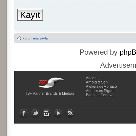
Kayıt
Forum ana sayfa
Powered by
php
Advertise
Ancon
Arnold & Son
Ateliers deMonaco
Audemars Piguet
TSF Partner Brands & Medias
Badollet Geneve