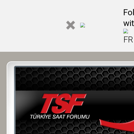
Fo
wi
FR