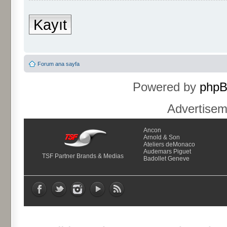
Kayıt
Forum ana sayfa
Powered by
php
Advertise
Ancon
Arnold & Son
Ateliers deMonaco
Audemars Piguet
TSF Partner Brands & Medias
Badollet Geneve