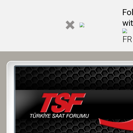
Fo
wi
FR