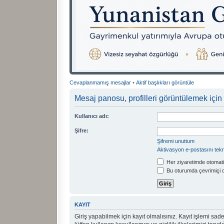
Cevaplanmamış mesajlar
•
Aktif başlıkları görüntüle
Mesaj panosu, profilleri görüntülemek için 
Kullanıcı adı:
Şifre:
Şifremi unuttum
Aktivasyon e-postasını tek
Her ziyaretimde otomati
Bu oturumda çevrimiçi 
KAYIT
Giriş yapabilmek için kayıt olmalısınız. Kayıt işlemi sadec