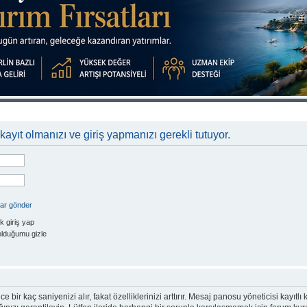
kayıt olmanızı ve giriş yapmanızı gerekli tutuyor.
rar gönder
k giriş yap
olduğumu gizle
e bir kaç saniyenizi alır, fakat özelliklerinizi arttırır. Mesaj panosu yöneticisi kayıtlı