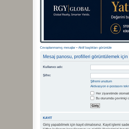
Cevaplanmamış mesajlar
•
Aktif başlıkları görüntüle
Mesaj panosu, profilleri görüntülemek için 
Kullanıcı adı:
Şifre:
Şifremi unuttum
Aktivasyon e-postasını tek
Her ziyaretimde otomati
Bu oturumda çevrimiçi 
KAYIT
Giriş yapabilmek için kayıt olmalısınız. Kayıt işlemi sadec