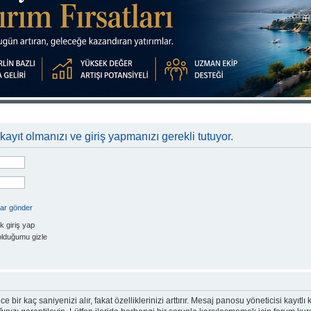
kayıt olmanızı ve giriş yapmanızı gerekli tutuyor.
rar gönder
k giriş yap
olduğumu gizle
e bir kaç saniyenizi alır, fakat özelliklerinizi arttırır. Mesaj panosu yöneticisi kayıtlı