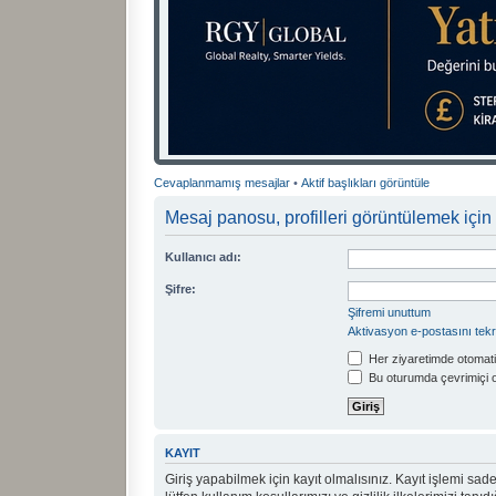
Cevaplanmamış mesajlar
•
Aktif başlıkları görüntüle
Mesaj panosu, profilleri görüntülemek için 
Kullanıcı adı:
Şifre:
Şifremi unuttum
Aktivasyon e-postasını tek
Her ziyaretimde otomati
Bu oturumda çevrimiçi 
KAYIT
Giriş yapabilmek için kayıt olmalısınız. Kayıt işlemi sadec