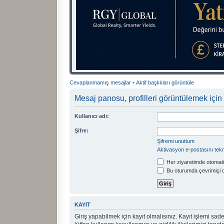
Cevaplanmamış mesajlar
•
Aktif başlıkları görüntüle
Mesaj panosu, profilleri görüntülemek için 
Kullanıcı adı:
Şifre:
Şifremi unuttum
Aktivasyon e-postasını tek
Her ziyaretimde otomati
Bu oturumda çevrimiçi 
KAYIT
Giriş yapabilmek için kayıt olmalısınız. Kayıt işlemi sadec