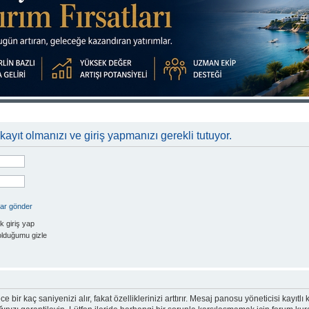
kayıt olmanızı ve giriş yapmanızı gerekli tutuyor.
rar gönder
k giriş yap
olduğumu gizle
e bir kaç saniyenizi alır, fakat özelliklerinizi arttırır. Mesaj panosu yöneticisi kayıtlı