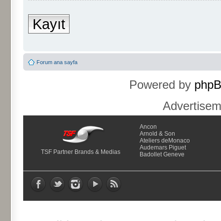
Kayıt
Forum ana sayfa
Powered by
php
Advertise
Ancon
Arnold & Son
Ateliers deMonaco
Audemars Piguet
TSF Partner Brands & Medias
Badollet Geneve