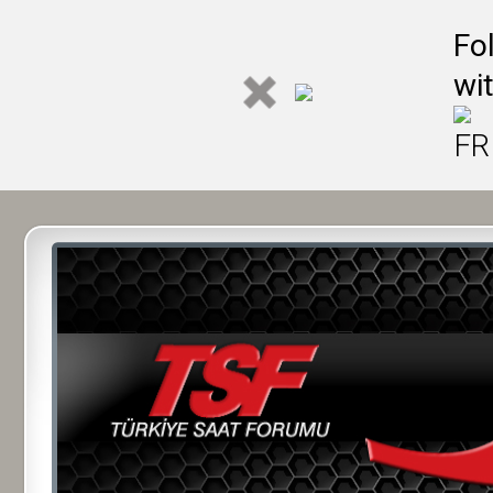
Fo
wi
FR