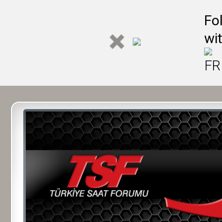
Fo
wi
FR