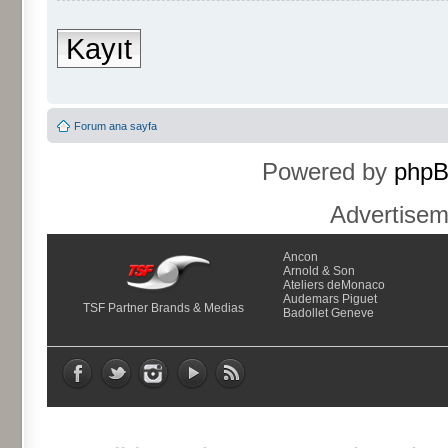
Kayıt
Forum ana sayfa
Powered by
php
Advertise
Ancon
Arnold & Son
Ateliers deMonaco
Audemars Piguet
TSF Partner Brands & Medias
Badollet Geneve