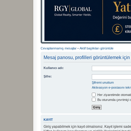
Cevaplanmamış mesajlar
•
Aktif başlıkları görüntüle
Mesaj panosu, profilleri görüntülemek için 
Kullanıcı adı:
Şifre:
Şifremi unuttum
Aktivasyon e-postasını tek
Her ziyaretimde otomati
Bu oturumda çevrimiçi 
KAYIT
Giriş yapabilmek için kayıt olmalısınız. Kayıt işlemi sadec