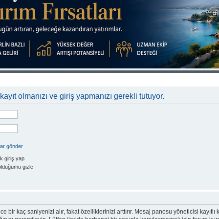
kayıt olmanızı ve giriş yapmanızı gerekli tutuyor.
rar gönder
k giriş yap
olduğumu gizle
e bir kaç saniyenizi alır, fakat özelliklerinizi arttırır. Mesaj panosu yöneticisi kayıtlı