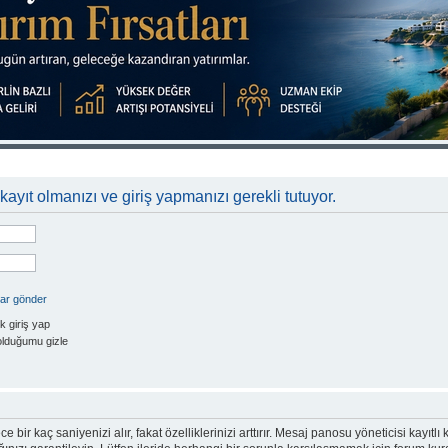
kayıt olmanızı ve giriş yapmanızı gerekli tutuyor.
rar gönder
k giriş yap
olduğumu gizle
e bir kaç saniyenizi alır, fakat özelliklerinizi arttırır. Mesaj panosu yöneticisi kayıtlı