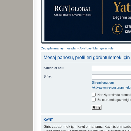
Cevaplanmamış mesajlar
•
Aktif başlıkları görüntüle
Mesaj panosu, profilleri görüntülemek için 
Kullanıcı adı:
Şifre:
Şifremi unuttum
Aktivasyon e-postasını tek
Her ziyaretimde otomati
Bu oturumda çevrimiçi 
KAYIT
Giriş yapabilmek için kayıt olmalısınız. Kayıt işlemi sadec