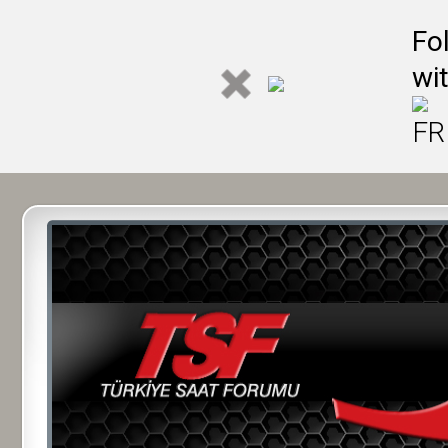
Fo
wi
FR