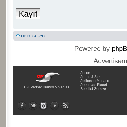
Kayıt
Forum ana sayfa
Powered by
php
Advertise
Ancon
Arnold & Son
Ateliers deMonaco
Audemars Piguet
TSF Partner Brands & Medias
Badollet Geneve