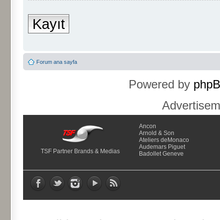
Kayıt
Forum ana sayfa
Powered by
php
Advertise
Ancon
Arnold & Son
Ateliers deMonaco
Audemars Piguet
TSF Partner Brands & Medias
Badollet Geneve