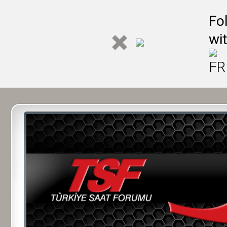
Fo
wi
FR