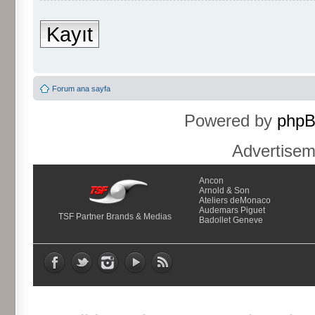
Kayıt
Forum ana sayfa
Powered by
php
Advertise
Ancon
Arnold & Son
Ateliers deMonaco
Audemars Piguet
TSF Partner Brands & Medias
Badollet Geneve