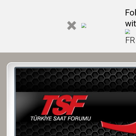
Fo
wi
FR