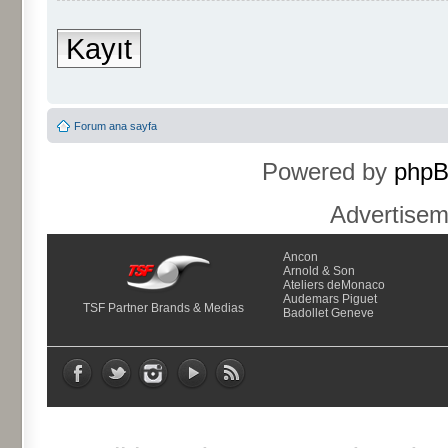
Kayıt
Forum ana sayfa
Powered by
php
Advertise
Ancon
Arnold & Son
Ateliers deMonaco
Audemars Piguet
TSF Partner Brands & Medias
Badollet Geneve