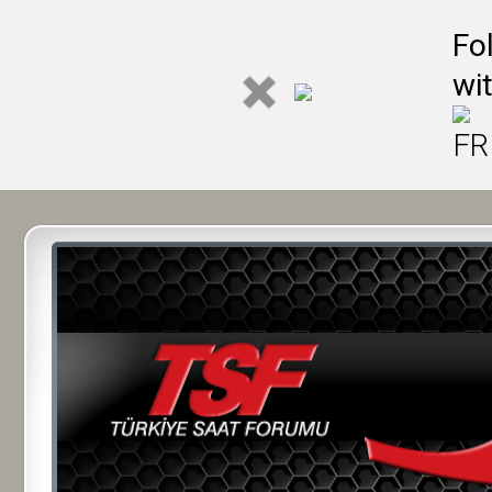
Fo
wi
FR