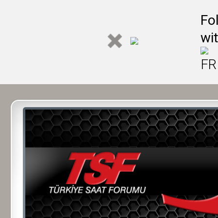
Fo
wi
FR