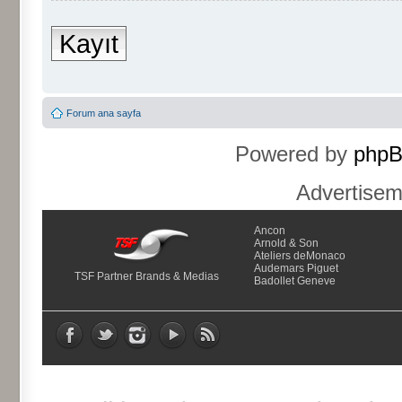
Kayıt
Forum ana sayfa
Powered by
php
Advertise
Ancon
Arnold & Son
Ateliers deMonaco
Audemars Piguet
TSF Partner Brands & Medias
Badollet Geneve