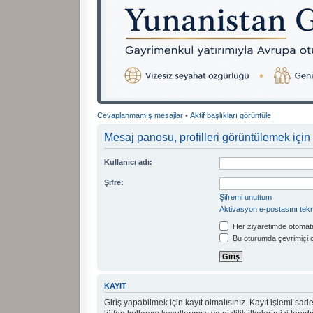
Cevaplanmamış mesajlar
•
Aktif başlıkları görüntüle
Mesaj panosu, profilleri görüntülemek için 
Kullanıcı adı:
Şifre:
Şifremi unuttum
Aktivasyon e-postasını tek
Her ziyaretimde otomati
Bu oturumda çevrimiçi 
KAYIT
Giriş yapabilmek için kayıt olmalısınız. Kayıt işlemi sadec