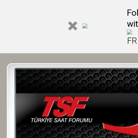
Fo
wi
FR