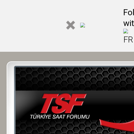
Fo
wi
FR