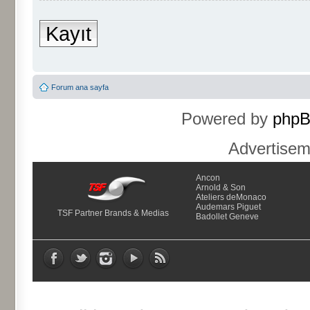
Kayıt
Forum ana sayfa
Powered by
php
Advertise
Ancon
Arnold & Son
Ateliers deMonaco
Audemars Piguet
TSF Partner Brands & Medias
Badollet Geneve