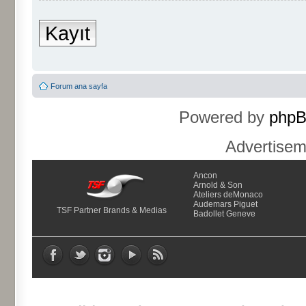
Kayıt
Forum ana sayfa
Powered by
php
Advertise
Ancon
Arnold & Son
Ateliers deMonaco
Audemars Piguet
TSF Partner Brands & Medias
Badollet Geneve