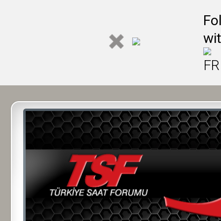
Fo
wi
FR