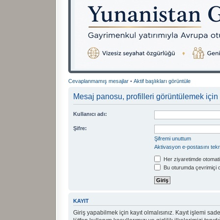
Cevaplanmamış mesajlar
•
Aktif başlıkları görüntüle
Mesaj panosu, profilleri görüntülemek için 
Kullanıcı adı:
Şifre:
Şifremi unuttum
Aktivasyon e-postasını tek
Her ziyaretimde otomati
Bu oturumda çevrimiçi 
KAYIT
Giriş yapabilmek için kayıt olmalısınız. Kayıt işlemi sadec