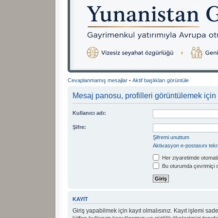
Cevaplanmamış mesajlar
•
Aktif başlıkları görüntüle
Mesaj panosu, profilleri görüntülemek için 
Kullanıcı adı:
Şifre:
Şifremi unuttum
Aktivasyon e-postasını tek
Her ziyaretimde otomati
Bu oturumda çevrimiçi 
KAYIT
Giriş yapabilmek için kayıt olmalısınız. Kayıt işlemi sadec