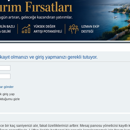
kayıt olmanızı ve giriş yapmanızı gerekli tutuyor.
rar gönder
k giriş yap
olduğumu gizle
e bir kaç saniyenizi alır, fakat özelliklerinizi arttırır. Mesaj panosu yöneticisi kayıtlı