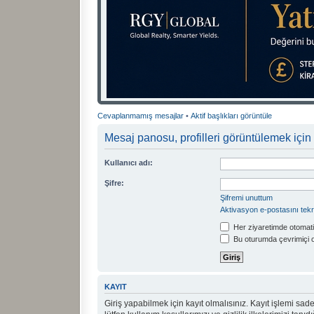
Cevaplanmamış mesajlar
•
Aktif başlıkları görüntüle
Mesaj panosu, profilleri görüntülemek için 
Kullanıcı adı:
Şifre:
Şifremi unuttum
Aktivasyon e-postasını tek
Her ziyaretimde otomati
Bu oturumda çevrimiçi 
KAYIT
Giriş yapabilmek için kayıt olmalısınız. Kayıt işlemi sadec