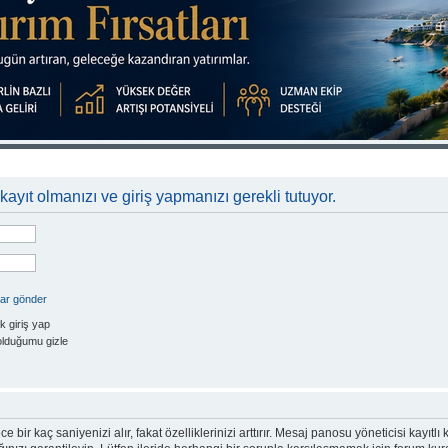
kayıt olmanızı ve giriş yapmanızı gerekli tutuyor.
rar gönder
k giriş yap
olduğumu gizle
e bir kaç saniyenizi alır, fakat özelliklerinizi arttırır. Mesaj panosu yöneticisi kayıtlı