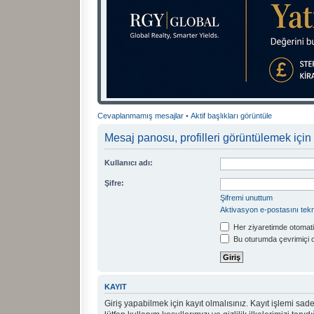
Cevaplanmamış mesajlar
•
Aktif başlıkları görüntüle
Mesaj panosu, profilleri görüntülemek için 
Kullanıcı adı:
Şifre:
Şifremi unuttum
Aktivasyon e-postasını tek
Her ziyaretimde otomati
Bu oturumda çevrimiçi 
KAYIT
Giriş yapabilmek için kayıt olmalısınız. Kayıt işlemi sadec