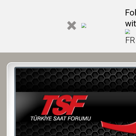
Fo
wi
FR