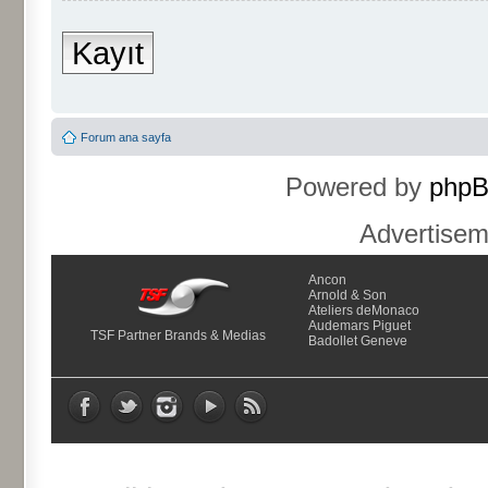
Kayıt
Forum ana sayfa
Powered by
php
Advertise
Ancon
Arnold & Son
Ateliers deMonaco
Audemars Piguet
TSF Partner Brands & Medias
Badollet Geneve