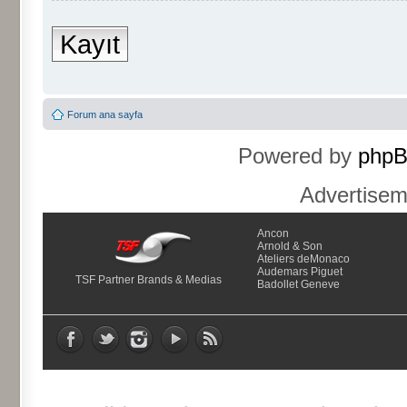
Kayıt
Forum ana sayfa
Powered by
php
Advertise
Ancon
Arnold & Son
Ateliers deMonaco
Audemars Piguet
TSF Partner Brands & Medias
Badollet Geneve