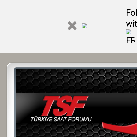
Fo
wi
FR