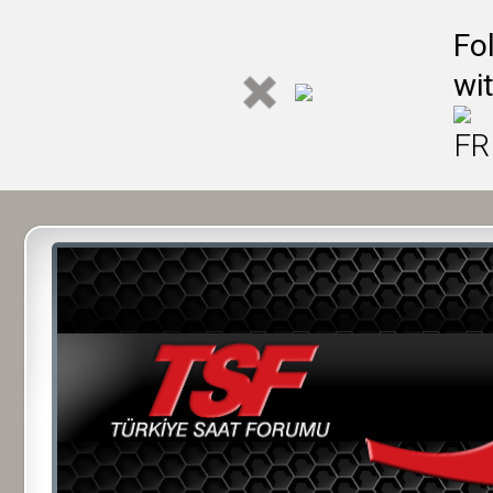
Fo
wi
FR