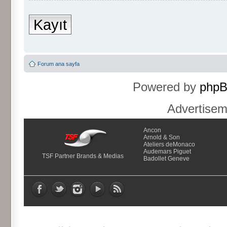
Kayıt
Forum ana sayfa
Powered by
php
Advertise
Ancon
Arnold & Son
Ateliers deMonaco
Audemars Piguet
TSF Partner Brands & Medias
Badollet Geneve