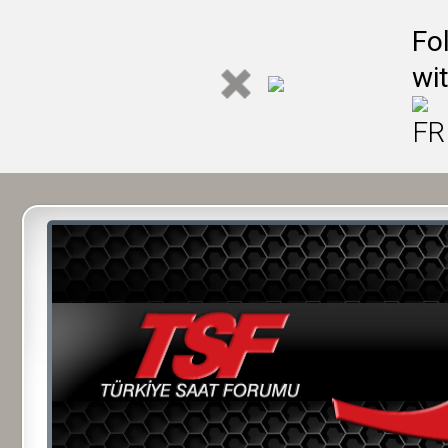
Fo
wi
FR