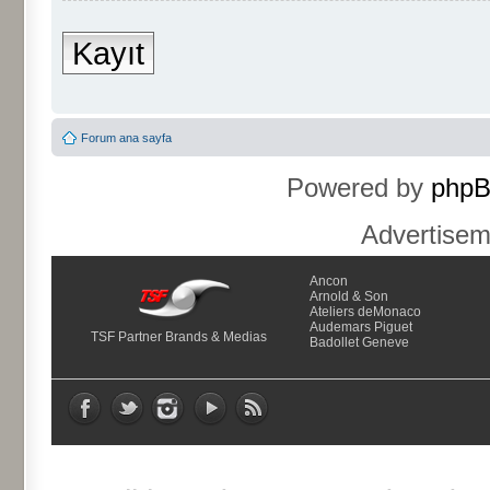
Kayıt
Forum ana sayfa
Powered by
php
Advertise
Ancon
Arnold & Son
Ateliers deMonaco
Audemars Piguet
TSF Partner Brands & Medias
Badollet Geneve