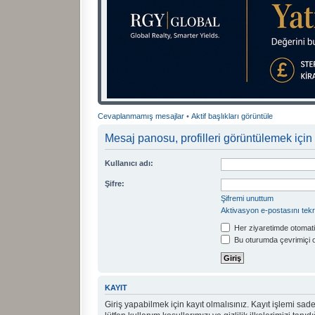
Cevaplanmamış mesajlar
•
Aktif başlıkları görüntüle
Mesaj panosu, profilleri görüntülemek için 
Kullanıcı adı:
Şifre:
Şifremi unuttum
Aktivasyon e-postasını tek
Her ziyaretimde otomati
Bu oturumda çevrimiçi 
KAYIT
Giriş yapabilmek için kayıt olmalısınız. Kayıt işlemi sadec