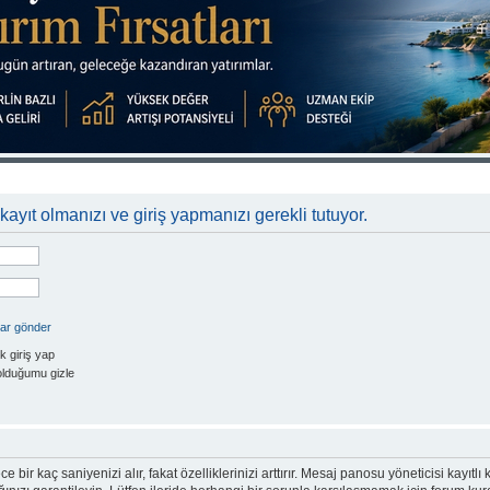
kayıt olmanızı ve giriş yapmanızı gerekli tutuyor.
rar gönder
k giriş yap
olduğumu gizle
e bir kaç saniyenizi alır, fakat özelliklerinizi arttırır. Mesaj panosu yöneticisi kayıtlı