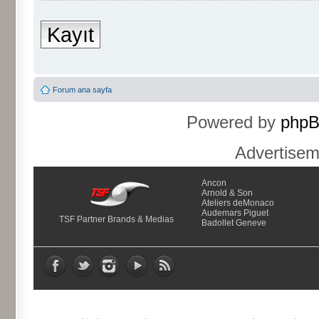
Kayıt
Forum ana sayfa
Powered by
php
Advertise
Ancon
Arnold & Son
Ateliers deMonaco
Audemars Piguet
TSF Partner Brands & Medias
Badollet Geneve