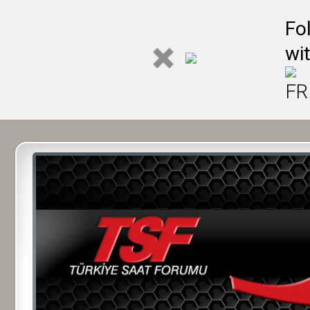
Fo
wi
FR