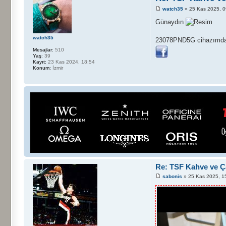
watch35
» 25 Kas 2025, 0
Günaydın
watch35
23078PND5G cihazımdan 
Mesajlar:
510
Yaş:
39
Kayıt:
23 Kas 2024, 18:54
Konum:
İzmir
Re: TSF Kahve ve Ça
sabonis
» 25 Kas 2025, 1