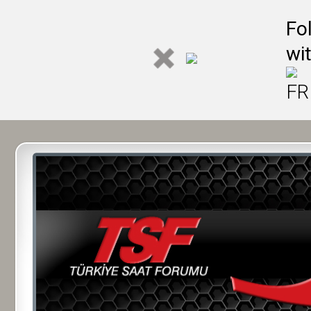
Fo
wi
FR