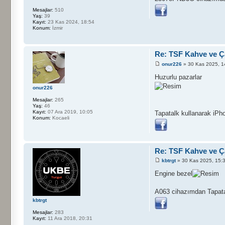
Mesajlar:
510
Yaş:
39
Kayıt:
23 Kas 2024, 18:54
Konum:
İzmir
Re: TSF Kahve ve Ça
onur226
» 30 Kas 2025, 1
Huzurlu pazarlar
onur226
Mesajlar:
265
Yaş:
46
Kayıt:
07 Ara 2019, 10:05
Tapatalk kullanarak iPho
Konum:
Kocaeli
Re: TSF Kahve ve Ça
kbtrgt
» 30 Kas 2025, 15:
Engine bezel
A063 cihazımdan Tapatal
kbtrgt
Mesajlar:
283
Kayıt:
11 Ara 2018, 20:31