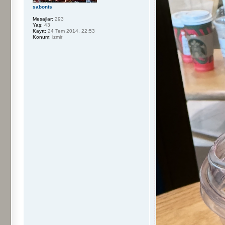
sabonis
Mesajlar:
293
Yaş:
43
Kayıt:
24 Tem 2014, 22:53
Konum:
izmir