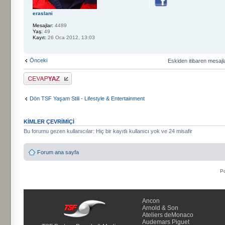
eraslani
Mesajlar:
4489
Yaş:
49
Kayıt:
26 Oca 2012, 13:03
Önceki
Eskiden itibaren mesajl
Cevap gönder
Dön TSF Yaşam Stili - Lifestyle & Entertainment
KIMLER ÇEVRIMIÇI
Bu forumu gezen kullanıcılar: Hiç bir kayıtlı kullanıcı yok ve 24 misafir
Forum ana sayfa
P
Ancon
Arnold & Son
Ateliers deMonaco
Audemars Piguet