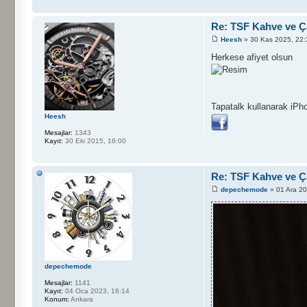
Re: TSF Kahve ve Ça
Heesh
» 30 Kas 2025, 22:
Herkese afiyet olsun
Tapatalk kullanarak iPho
Heesh
Mesajlar:
1343
Kayıt:
30 Eki 2015, 16:00
Re: TSF Kahve ve Ça
depechemode
» 01 Ara 20
depechemode
Mesajlar:
1141
Kayıt:
04 Oca 2023, 16:14
Konum:
Ankara