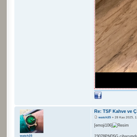
Re: TSF Kahve ve Ça
watch35
» 28 Kas 2025, 1
[emoji106]
23078PND5G cihazımdan 
watch35