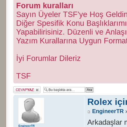
Forum kuralları
Sayın Üyeler TSF'ye Hoş Geldini
Diğer Spesifik Konu Başlıklarımı
Yapabilirisiniz. Düzenli ve Anlaş
Yazım Kurallarına Uygun Forma
İyi Forumlar Dileriz
TSF
Cevap gönder
Rolex iç
EngineerTR
»
Arkadaşlar
EngineerTR