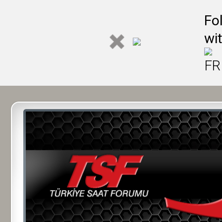
Fo
wi
FR