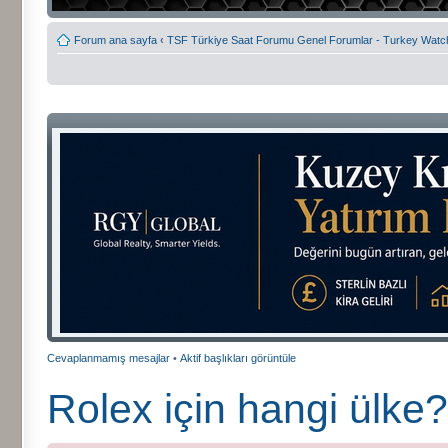
Forum ana sayfa
‹
TSF Türkiye Saat Forumu Genel Forumlar - Turkey Wat
Cevaplanmamış mesajlar
•
Aktif başlıkları görüntüle
Rolex için hangi ülke?