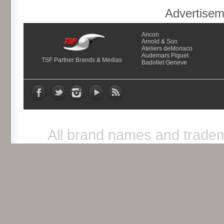
Advertise
Ancon
Arnold & Son
Ateliers deMonaco
Audemars Piguet
TSF Partner Brands & Medias
Badollet Geneve
All brand names and tradem