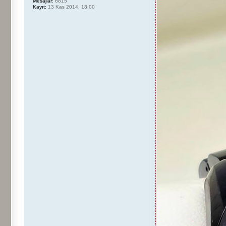
Mesajlar:
6815
Kayıt:
13 Kas 2014, 18:00