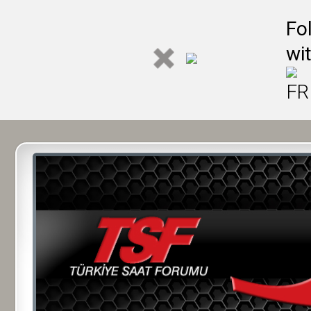
Fo
wi
FR