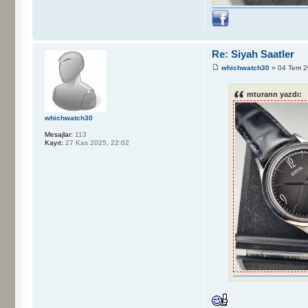
Re: Siyah Saatler
whichwatch30
» 04 Tem 2
mturann yazdı:
whichwatch30
Mesajlar:
113
Kayıt:
27 Kas 2025, 22:02