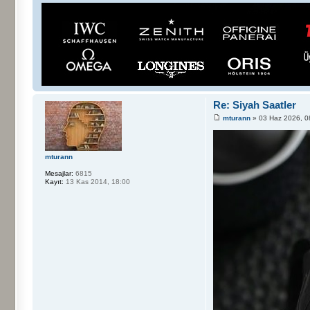
Re: Siyah Saatler
mturann
» 03 Haz 2026, 0
mturann
Mesajlar:
6815
Kayıt:
13 Kas 2014, 18:00