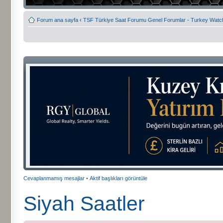
Forum ana sayfa
‹
TSF Türkiye Saat Forumu Genel Forumlar - Turkey Wat
Cevaplanmamış mesajlar
•
Aktif başlıkları görüntüle
Siyah Saatler