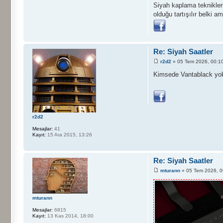
Siyah kaplama teknikler
olduğu tartışılır belki 
Re: Siyah Saatler
r2d2
» 05 Tem 2026, 00:1
Kimsede Vantablack yo
r2d2
Mesajlar:
41
Kayıt:
15 Ara 2015, 13:26
Re: Siyah Saatler
mturann
» 05 Tem 2026, 0
mturann
Mesajlar:
6815
Kayıt:
13 Kas 2014, 18:00