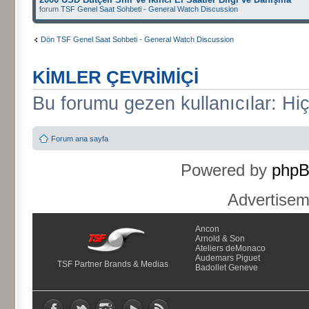
forum
TSF Genel Saat Sohbeti - General Watch Discussion
Dön TSF Genel Saat Sohbeti - General Watch Discussion
KIMLER ÇEVRIMIÇI
Bu forumu gezen kullanıcılar: Hiç 
Forum ana sayfa
Powered by
php
Advertise
Ancon
Arnold & Son
Ateliers deMonaco
Audemars Piguet
TSF Partner Brands & Medias
Badollet Geneve