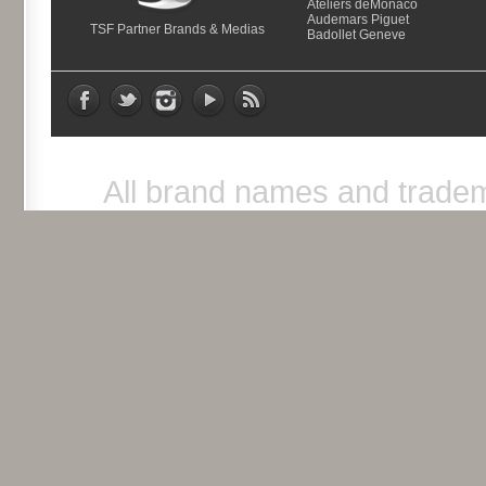
Ateliers deMonaco
Audemars Piguet
TSF Partner Brands & Medias
Badollet Geneve
All brand names and tradem