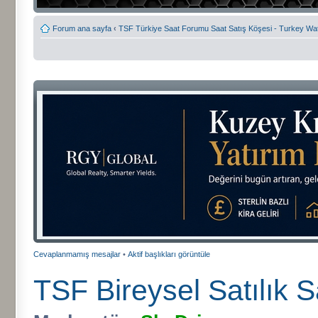
Forum ana sayfa
‹
TSF Türkiye Saat Forumu Saat Satış Köşesi - Turkey Wa
Cevaplanmamış mesajlar
•
Aktif başlıkları görüntüle
TSF Bireysel Satılık S