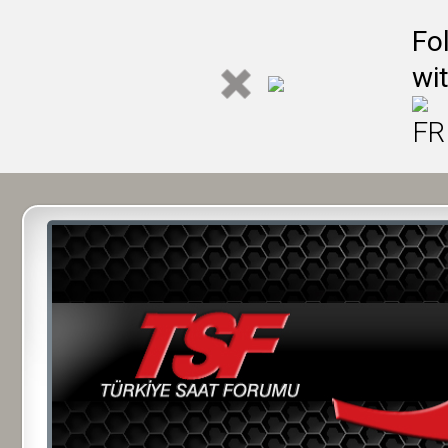
Fo
wi
FR