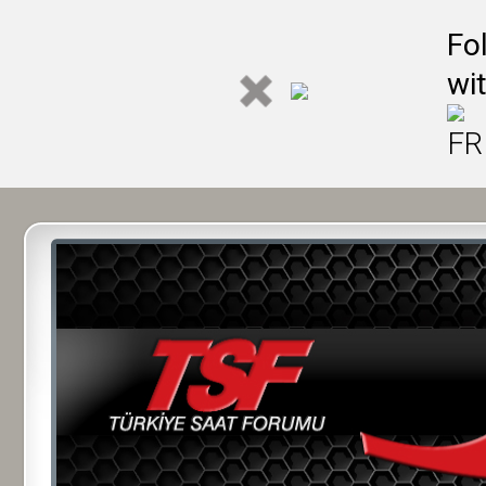
Fo
wi
FR