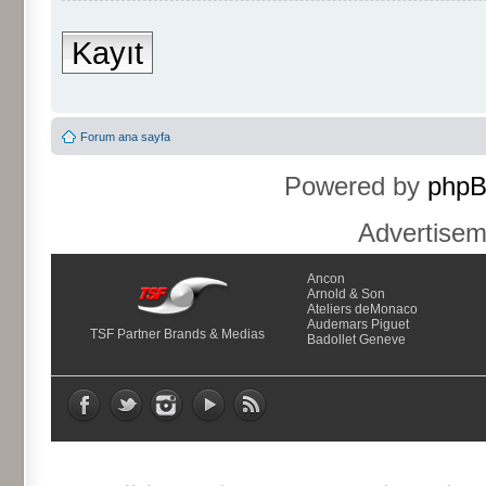
Kayıt
Forum ana sayfa
Powered by
php
Advertise
Ancon
Arnold & Son
Ateliers deMonaco
Audemars Piguet
TSF Partner Brands & Medias
Badollet Geneve